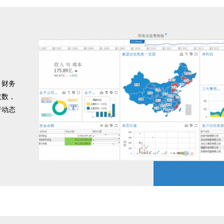
。财务
取数，
行动态