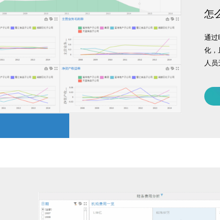
怎
通过
化，
人员
能力