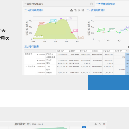
个表
费用状