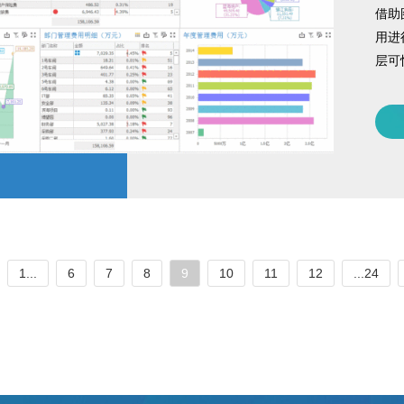
借助
用进
层可
1...
6
7
8
9
10
11
12
...24