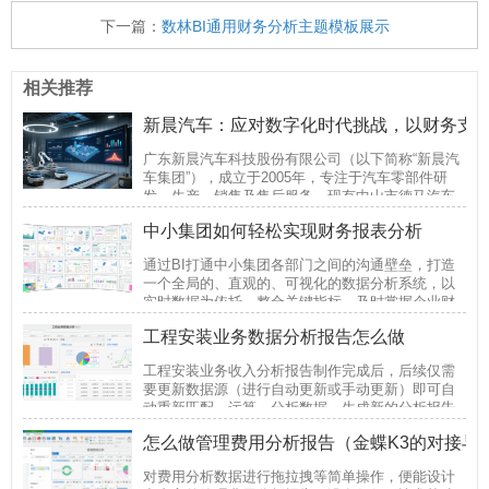
下一篇：
数林BI通用财务分析主题模板展示
相关推荐
新晨汽车：应对数字化时代挑战，以财务支
广东新晨汽车科技股份有限公司（以下简称“新晨汽
车集团”），成立于2005年，专注于汽车零部件研
发、生产、销售及售后服务，现有中山市德马汽车
零部件有限公司、上海鑫晨汽车零部件有限公司、
中小集团如何轻松实现财务报表分析
武汉新晨汽车零部件有限公司、成都鑫晨汽车零
通过BI打通中小集团各部门之间的沟通壁垒，打造
一个全局的、直观的、可视化的数据分析系统，以
实时数据为依托，整合关键指标，及时掌握企业财
务经营状况，提升企业运营效率。
工程安装业务数据分析报告怎么做
工程安装业务收入分析报告制作完成后，后续仅需
要更新数据源（进行自动更新或手动更新）即可自
动重新匹配、运算、分析数据，生成新的分析报告
（可按需任意修改）。
怎么做管理费用分析报告（金蝶K3的对接与
对费用分析数据进行拖拉拽等简单操作，便能设计