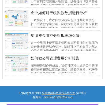
出丰富的管理费用分析报告。没有任何IT技术基础
的财务人也可轻松自主设计各式各样的图表，且在
后续使用过程中随时按需调整修改。
企业如何对应收账款数据进行分析
一般情况下，应收账款分析应包括这几方面的分
析：应收款总量分析、应收款增递减分析和应收款
准时回收率分析等等。借助数林BI设置可视化的应
收分析图表，帮助企业从不同角度对应收账款数据
集团资金管控分析报表怎么做
进行分析。
在一个界面上便可满足管理者从不同视角对集团的
资金状况进行综合管控，随时可上手对集团内部各
个子公司的资金余额、增减变动等情况进行灵活过
滤分析，分析结果将随着管理者的分析操作而灵活
如何做公司管理费用分析报告
呈现。
图表报告制作完成后，我们可以将生成的公司管理
费用分析报告以链接的形式，或者以图片、PDF等
形式发送给管理者，他们在移动端（手机、平板
等）便能随时随地查看相应的报告数据，以及时做
出正确的决策。
Copyright © 2019
福建数林信息科技有限公司
版权所有
备案号：
闽ICP备16033237号-1